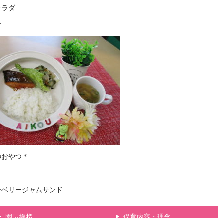
サラダ
汁
のおやつ＊
ーベリージャムサンド
園長挨拶
保育内容・理念