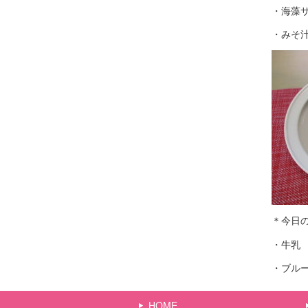
・海藻
・みそ
＊今日
・牛乳
・ブル
HOME