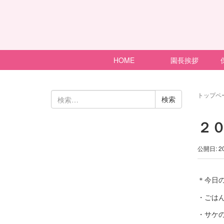
HOME
園長挨拶
検
トップペ
索:
２
公開日: 2
＊今日
・ごは
・サケ