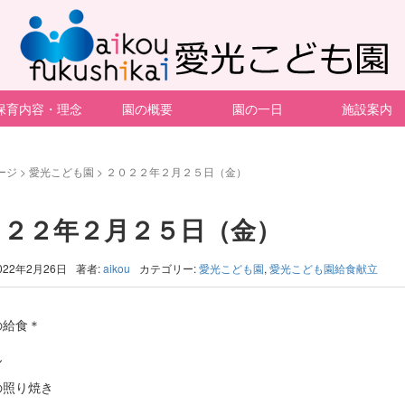
保育内容・理念
園の概要
園の一日
施設案内
ージ
>
愛光こども園
>
２０２２年２月２５日（金）
０２２年２月２５日（金）
022年2月26日
著者:
aikou
カテゴリー:
愛光こども園
,
愛光こども園給食献立
の給食＊
ん
の照り焼き