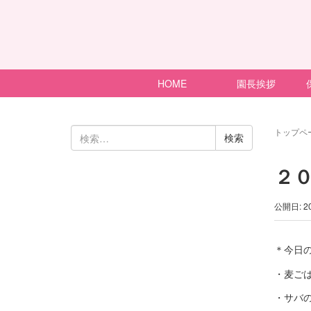
HOME
園長挨拶
検
トップペ
索:
２
公開日: 2
＊今日
・麦ご
・サバ