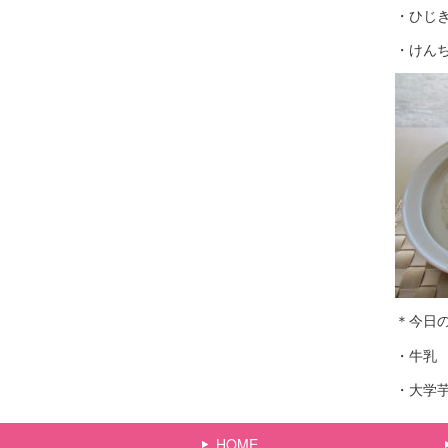
・ひじ
・けん
＊今日
・牛乳
・大学
HOME