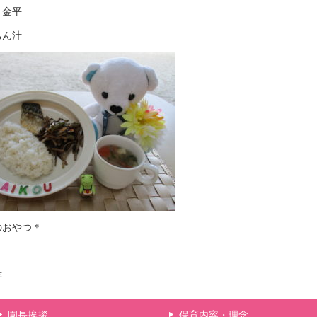
き金平
ちん汁
のおやつ＊
芋
園長挨拶
保育内容・理念