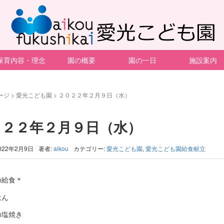
保育内容・理念
園の概要
園の一日
施設案内
ージ
>
愛光こども園
>
２０２２年２月９日（水）
０２２年２月９日（水）
022年2月9日
著者:
aikou
カテゴリー:
愛光こども園
,
愛光こども園給食献立
の給食＊
はん
の塩焼き