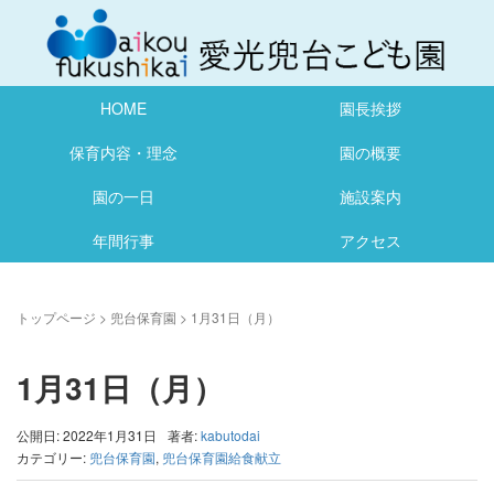
HOME
園長挨拶
保育内容・理念
園の概要
園の一日
施設案内
年間行事
アクセス
トップページ
>
兜台保育園
>
1月31日（月）
1月31日（月）
公開日: 2022年1月31日
著者:
kabutodai
カテゴリー:
兜台保育園
,
兜台保育園給食献立