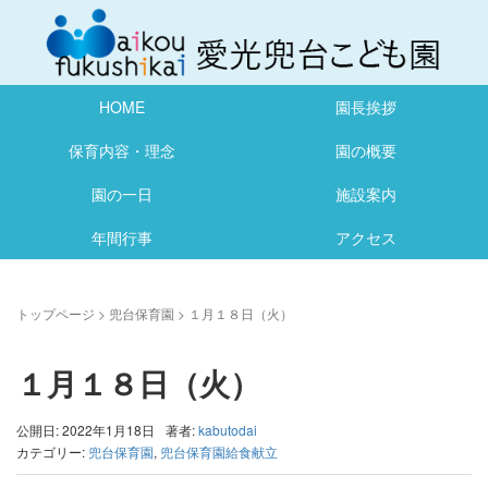
HOME
園長挨拶
保育内容・理念
園の概要
園の一日
施設案内
年間行事
アクセス
トップページ
>
兜台保育園
>
１月１８日（火）
１月１８日（火）
公開日: 2022年1月18日
著者:
kabutodai
カテゴリー:
兜台保育園
,
兜台保育園給食献立