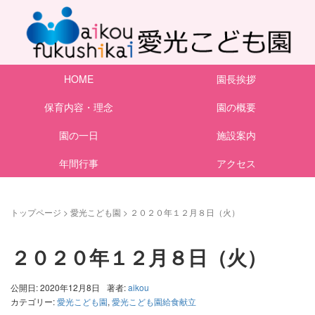
HOME
園長挨拶
保育内容・理念
園の概要
園の一日
施設案内
年間行事
アクセス
トップページ
>
愛光こども園
>
２０２０年１２月８日（火）
２０２０年１２月８日（火）
公開日: 2020年12月8日
著者:
aikou
カテゴリー:
愛光こども園
,
愛光こども園給食献立