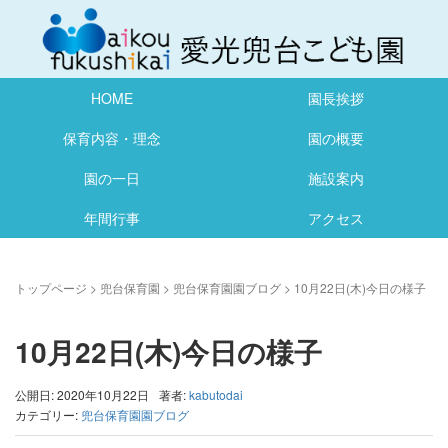
HOME
園長挨拶
保育内容・理念
園の概要
園の一日
施設案内
年間行事
アクセス
トップページ
>
兜台保育園
>
兜台保育園園ブログ
>
10月22日(木)今日の様子
10月22日(木)今日の様子
公開日: 2020年10月22日
著者:
kabutodai
カテゴリー:
兜台保育園園ブログ