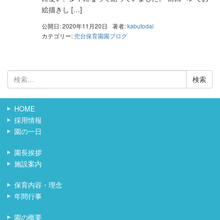
絵描きし […]
公開日: 2020年11月20日
著者:
kabutodai
カテゴリー:
兜台保育園園ブログ
検
索:
HOME
採用情報
園の一日
園長挨拶
施設案内
保育内容・理念
年間行事
園の概要