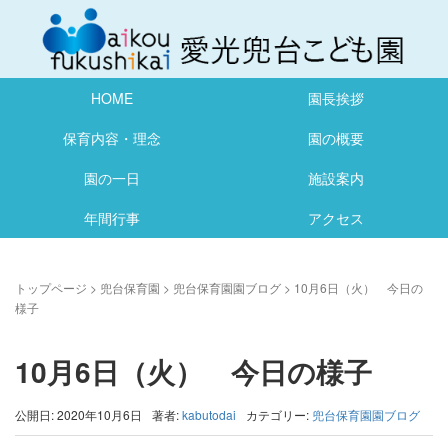
HOME
園長挨拶
保育内容・理念
園の概要
園の一日
施設案内
年間行事
アクセス
トップページ
>
兜台保育園
>
兜台保育園園ブログ
>
10月6日（火） 今日の
様子
10月6日（火） 今日の様子
公開日: 2020年10月6日
著者:
kabutodai
カテゴリー:
兜台保育園園ブログ