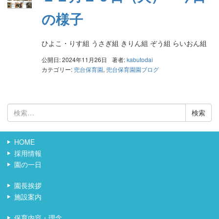
の様子
ひよこ・りす組 うさぎ組 きりん組 ぞう組 らいおん組
公開日: 2024年11月26日
著者:
kabutodai
カテゴリー:
兜台保育園
,
兜台保育園園ブログ
検
索:
HOME
採用情報
園の一日
園長挨拶
施設案内
保育内容・理念