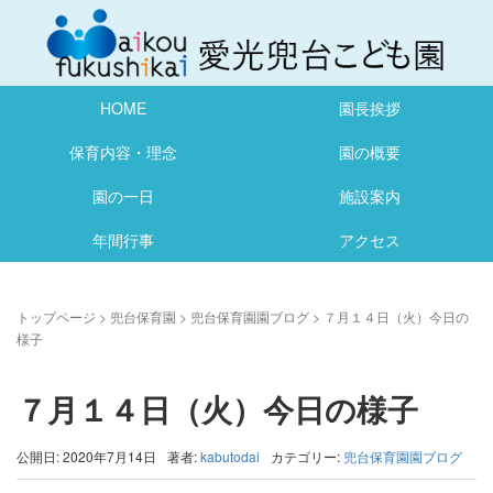
HOME
園長挨拶
保育内容・理念
園の概要
園の一日
施設案内
年間行事
アクセス
トップページ
>
兜台保育園
>
兜台保育園園ブログ
>
７月１４日（火）今日の
様子
７月１４日（火）今日の様子
公開日: 2020年7月14日
著者:
kabutodai
カテゴリー:
兜台保育園園ブログ