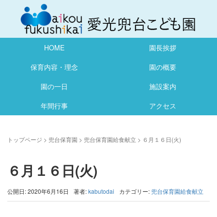
HOME
園長挨拶
保育内容・理念
園の概要
園の一日
施設案内
年間行事
アクセス
トップページ
>
兜台保育園
>
兜台保育園給食献立
>
６月１６日(火)
６月１６日(火)
公開日: 2020年6月16日
著者:
kabutodai
カテゴリー:
兜台保育園給食献立