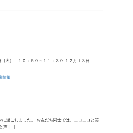
 (火） １０：５０～１１：３０ １２月１３日
着情報
かに過ごしました。 お友だち同士では、ニコニコと笑
 […]