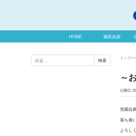
HOME
園長挨拶
検
トップペ
索:
～
公開日: 2
登園自
落ち着
よろし