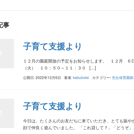
記事
子育て支援より
6
１２月の園庭開放の予定をお知らせします。 １２月 ６日
（火） １０：５０～１１：３０ […]
公開日: 2022年12月6日
著者:
kabutodai
カテゴリー:
兜台保育園新
子育て支援より
0
今日は、たくさんのお友だちに来ていただき、とても賑や
顔で仲良く遊んでいました。 「これ貸して？」「どうぞ」と声