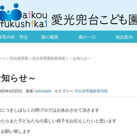
保育内容・理念
園の概要
園の一日
施設案内
ージ
>
兜台保育園
>
兜台保育園新着情報
>
～お知らせ～
お知らせ～
020年4月23日
著者:
kabutodai
カテゴリー:
兜台保育園新着情報
粛につきしばらくの間ブログはお休みさせて頂きます
いたらまた子どもたちの楽しい様子をお伝えしたいと思います
くお願い致します