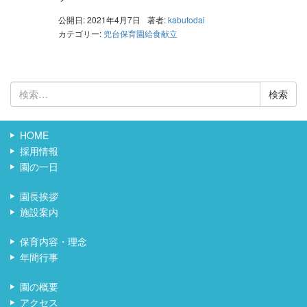
公開日: 2021年4月7日
著者:
kabutodai
カテゴリー:
兜台保育園給食献立
検
索:
HOME
採用情報
園の一日
園長挨拶
施設案内
保育内容・理念
年間行事
園の概要
アクセス