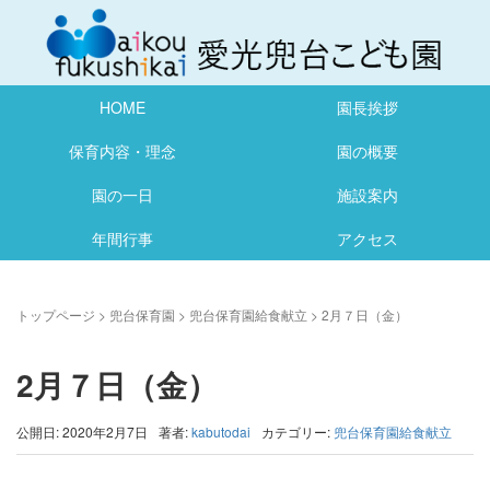
HOME
園長挨拶
保育内容・理念
園の概要
園の一日
施設案内
年間行事
アクセス
トップページ
>
兜台保育園
>
兜台保育園給食献立
>
2月７日（金）
2月７日（金）
公開日: 2020年2月7日
著者:
kabutodai
カテゴリー:
兜台保育園給食献立