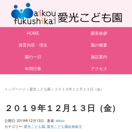
HOME
園長挨拶
保育内容・理念
園の概要
園の一日
施設案内
年間行事
アクセス
トップページ
>
愛光こども園
>
２０１９年１２月１３日（金）
２０１９年１２月１３日（金）
公開日: 2019年12月13日
著者:
aikou
カテゴリー:
愛光こども園
,
愛光こども園給食献立