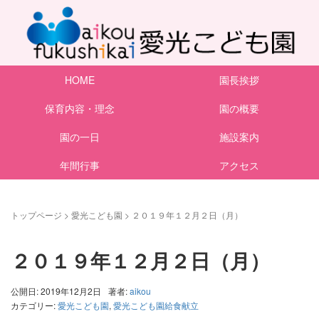
HOME
園長挨拶
保育内容・理念
園の概要
園の一日
施設案内
年間行事
アクセス
トップページ
>
愛光こども園
>
２０１９年１２月２日（月）
２０１９年１２月２日（月）
公開日: 2019年12月2日
著者:
aikou
カテゴリー:
愛光こども園
,
愛光こども園給食献立