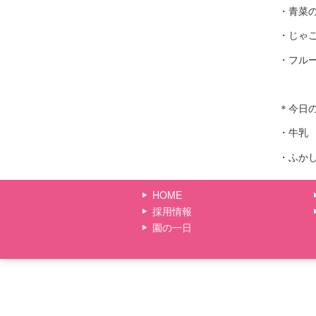
・青菜
・じゃ
・フル
＊今日
・牛乳
・ふか
HOME
採用情報
園の一日