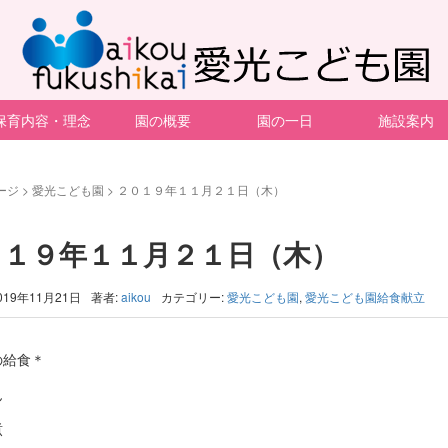
保育内容・理念
園の概要
園の一日
施設案内
ージ
>
愛光こども園
>
２０１９年１１月２１日（木）
０１９年１１月２１日（木）
019年11月21日
著者:
aikou
カテゴリー:
愛光こども園
,
愛光こども園給食献立
の給食＊
ん
煮