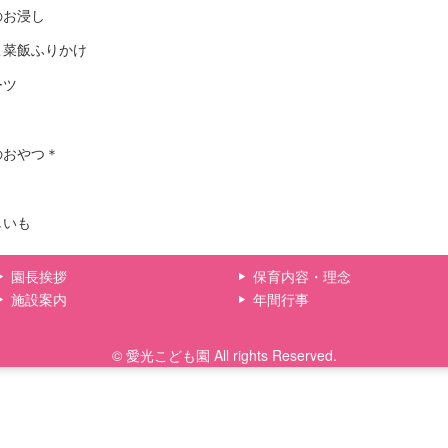
のお浸し
こ菜飯ふりかけ
ーツ
のおやつ＊
しいも
園長挨拶
保育内容・理念
施設案内
年間行事
© 愛光こども園 All rights Reserved.