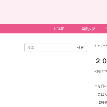
HOME
園長挨拶
検
トップペ
索:
２
公開日: 2
＊今日
・ごは
・収穫