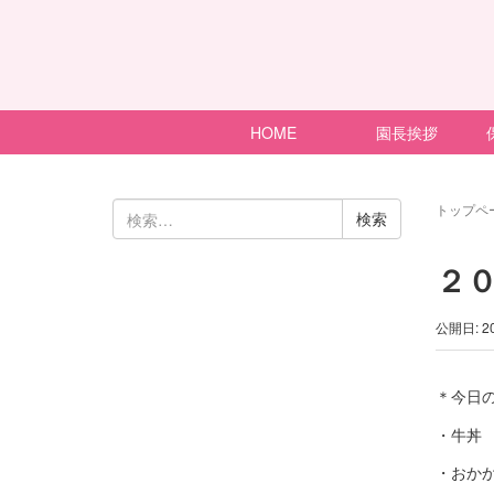
HOME
園長挨拶
検
トップペ
索:
２
公開日: 2
＊今日
・牛丼
・おか