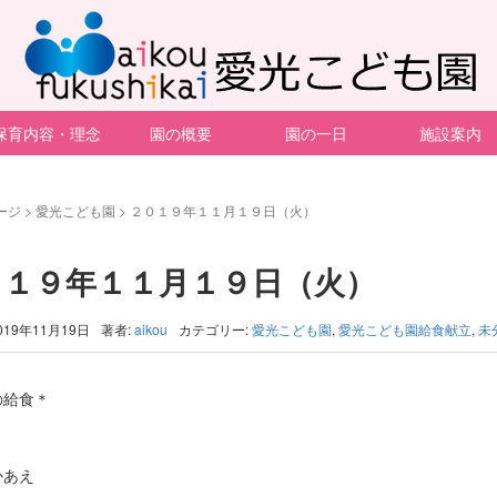
保育内容・理念
園の概要
園の一日
施設案内
ージ
>
愛光こども園
>
２０１９年１１月１９日（火）
０１９年１１月１９日（火）
019年11月19日
著者:
aikou
カテゴリー:
愛光こども園
,
愛光こども園給食献立
,
未
の給食＊
かあえ