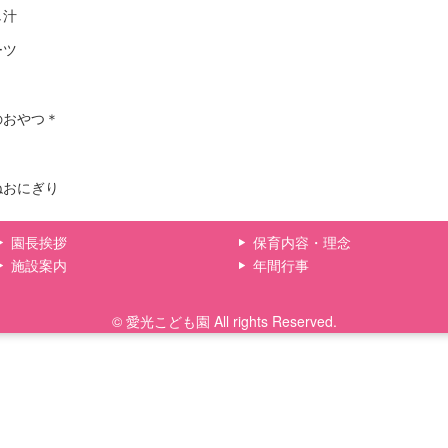
し汁
ーツ
のおやつ＊
ねおにぎり
園長挨拶
保育内容・理念
施設案内
年間行事
© 愛光こども園 All rights Reserved.