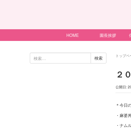
HOME
園長挨拶
検
トップペ
索:
２
公開日: 2
＊今日
・麻婆
・ナム