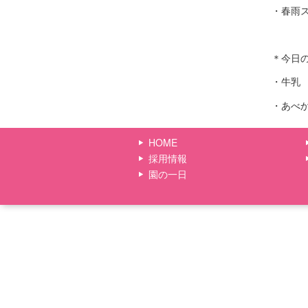
・春雨
＊今日
・牛乳
・あべ
HOME
採用情報
園の一日