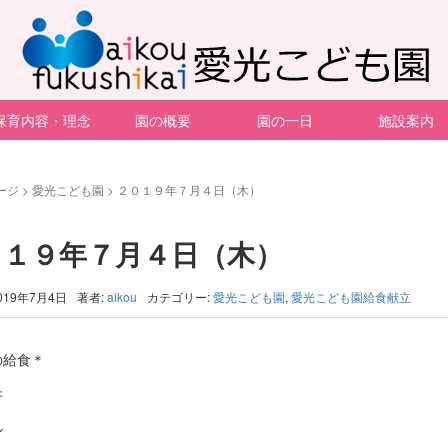
保育内容・理念
園の概要
園の一日
施設案内
ージ
>
愛光こども園
>
２０１９年７月４日（木）
０１９年７月４日（木）
019年7月4日
著者:
aikou
カテゴリー:
愛光こども園
,
愛光こども園給食献立
の給食＊
丼
ル