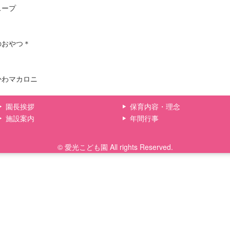
スープ
のおやつ＊
かわマカロニ
園長挨拶
保育内容・理念
施設案内
年間行事
© 愛光こども園 All rights Reserved.