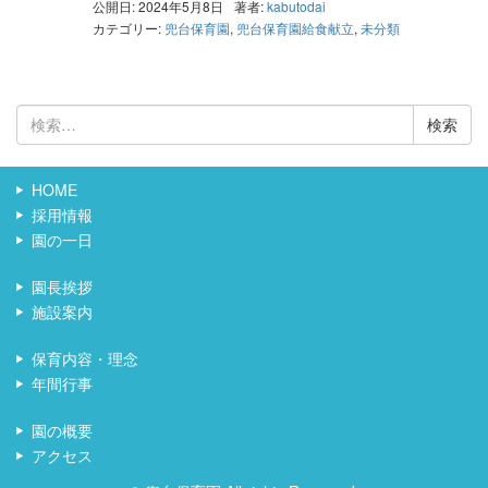
公開日: 2024年5月8日
著者:
kabutodai
カテゴリー:
兜台保育園
,
兜台保育園給食献立
,
未分類
検
索:
HOME
採用情報
園の一日
園長挨拶
施設案内
保育内容・理念
年間行事
園の概要
アクセス