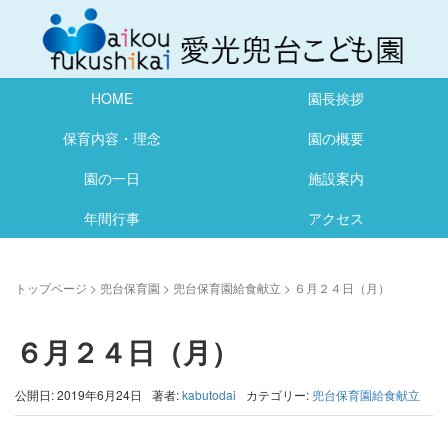
HOME
園長挨拶
保育内容・理念
園の概要
園の一日
施設案内
年間行事
アクセス
トップページ
>
兜台保育園
>
兜台保育園給食献立
>
６月２４日（月）
６月２４日（月）
公開日: 2019年6月24日
著者:
kabutodai
カテゴリー:
兜台保育園給食献立