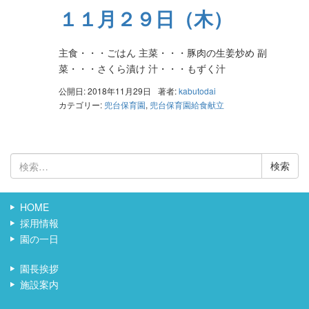
１１月２９日（木）
主食・・・ごはん 主菜・・・豚肉の生姜炒め 副
菜・・・さくら漬け 汁・・・もずく汁
公開日: 2018年11月29日
著者:
kabutodai
カテゴリー:
兜台保育園
,
兜台保育園給食献立
検
索:
HOME
採用情報
園の一日
園長挨拶
施設案内