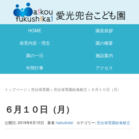
HOME
園長挨拶
保育内容・理念
園の概要
園の一日
施設案内
年間行事
アクセス
トップページ
>
兜台保育園
>
兜台保育園給食献立
>
６月１０日（月）
６月１０日（月）
公開日: 2019年6月10日
著者:
kabutodai
カテゴリー:
兜台保育園給食献立