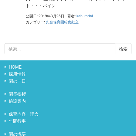
ト・・・パイン
公開日: 2019年3月26日
著者:
kabutodai
カテゴリー:
兜台保育園給食献立
検
索:
HOME
採用情報
園の一日
園長挨拶
施設案内
保育内容・理念
年間行事
園の概要