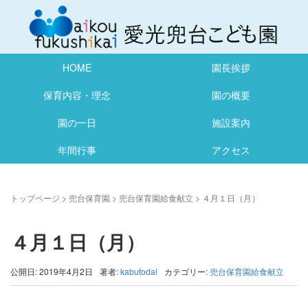
HOME
園長挨拶
保育内容・理念
園の概要
園の一日
施設案内
年間行事
アクセス
トップページ
>
兜台保育園
>
兜台保育園給食献立
>
４月１日（月）
４月１日（月）
公開日: 2019年4月2日
著者:
kabutodai
カテゴリー:
兜台保育園給食献立