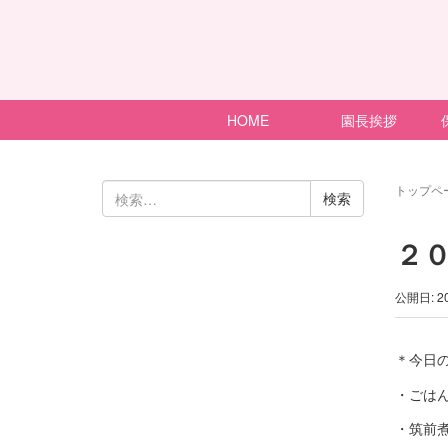
HOME
園長挨拶
検
トップペ
索:
２
公開日: 2
＊今日
・ごは
・筑前