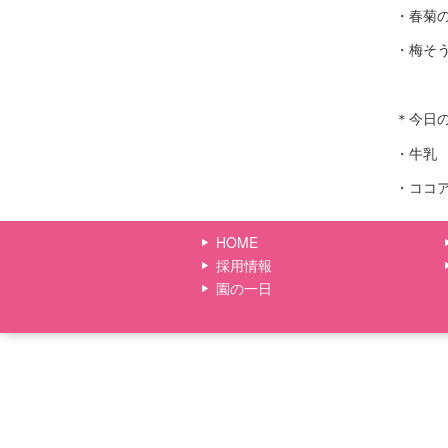
・春菊
・梅そ
＊今日
・牛乳
・ココ
HOME
採用情報
園の一日