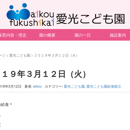
保育内容・理念
園の概要
園の一日
施設案内
ージ
>
愛光こども園
>
２０１９年３月１２日（火）
０１９年３月１２日（火）
019年3月12日
著者:
aikou
カテゴリー:
愛光こども園
,
愛光こども園給食献立
の給食＊
ん
煮