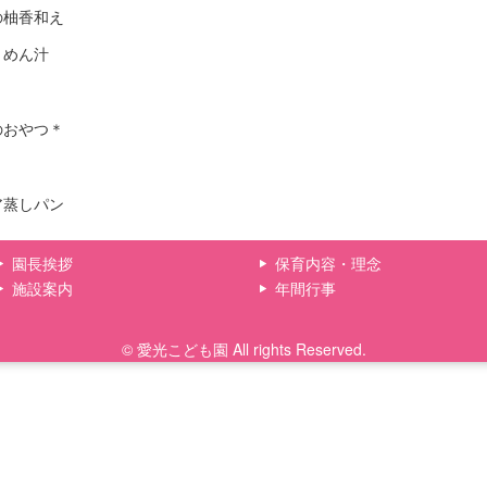
の柚香和え
うめん汁
のおやつ＊
ア蒸しパン
園長挨拶
保育内容・理念
施設案内
年間行事
© 愛光こども園 All rights Reserved.