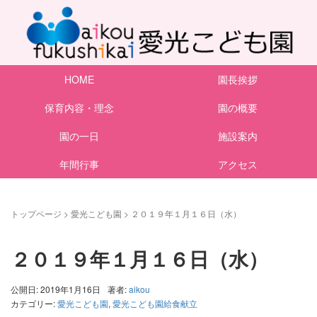
HOME
園長挨拶
保育内容・理念
園の概要
園の一日
施設案内
年間行事
アクセス
トップページ
>
愛光こども園
>
２０１９年１月１６日（水）
２０１９年１月１６日（水）
公開日: 2019年1月16日
著者:
aikou
カテゴリー:
愛光こども園
,
愛光こども園給食献立