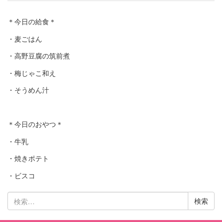
＊今日の給食＊
・麦ごはん
・高野豆腐の筑前煮
・梅じゃこ和え
・そうめん汁
＊今日のおやつ＊
・牛乳
・焼きポテト
・ビスコ
検
索: