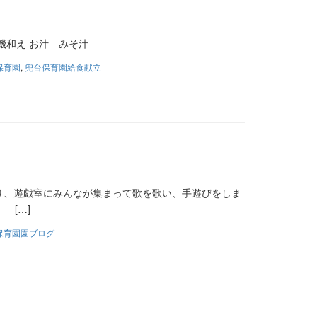
磯和え お汁 みそ汁
保育園
,
兜台保育園給食献立
り、遊戯室にみんなが集まって歌を歌い、手遊びをしま
 […]
保育園園ブログ