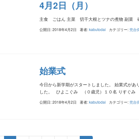
4月2日（月）
主食 ごはん 主菜 切干大根とツナの煮物 副菜 
公開日: 2018年4月2日
著者:
kabutodai
カテゴリー:
兜台
始業式
今日から新学期がスタートしました。 始業式があ
した。 ひよこぐみ （０歳児）１０名 りすぐみ
公開日: 2018年4月2日
著者:
kabutodai
カテゴリー:
兜台