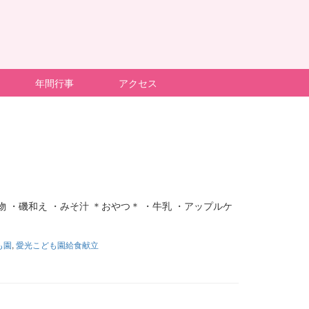
年間行事
アクセス
）
 ・磯和え ・みそ汁 ＊おやつ＊ ・牛乳 ・アップルケ
も園
,
愛光こども園給食献立