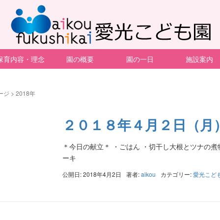
保育内容・理念
園の概要
園の一日
施設案内
ージ
>
2018年
２０１８年４月２日（月
＊今日の献立＊ ・ごはん ・切干し大根とツナの煮物
ーキ
公開日: 2018年4月2日
著者:
aikou
カテゴリー:
愛光こど