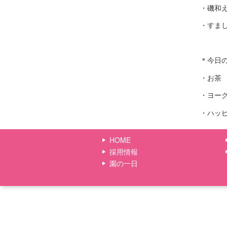
・磯和
・すま
＊今日
・お茶
・ヨー
・ハッ
HOME
採用情報
園の一日