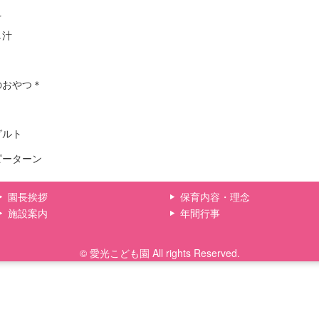
え
し汁
のおやつ＊
グルト
ピーターン
園長挨拶
保育内容・理念
施設案内
年間行事
© 愛光こども園 All rights Reserved.