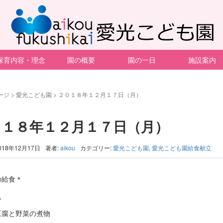
保育内容・理念
園の概要
園の一日
施設案内
ージ
>
愛光こども園
>
２０１８年１２月１７日（月）
０１８年１２月１７日（月）
018年12月17日
著者:
aikou
カテゴリー:
愛光こども園
,
愛光こども園給食献立
の給食＊
ん
豆腐と野菜の煮物