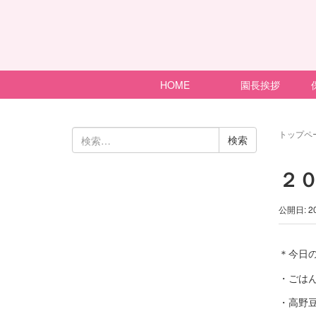
HOME
園長挨拶
検
トップペ
索:
２
公開日: 2
＊今日
・ごは
・高野