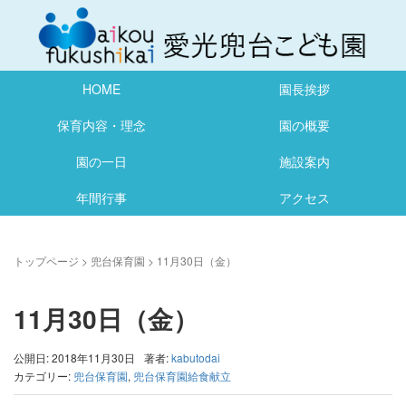
HOME
園長挨拶
保育内容・理念
園の概要
園の一日
施設案内
年間行事
アクセス
トップページ
>
兜台保育園
>
11月30日（金）
11月30日（金）
公開日: 2018年11月30日
著者:
kabutodai
カテゴリー:
兜台保育園
,
兜台保育園給食献立