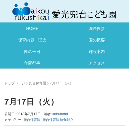
HOME
園長挨拶
保育内容・理念
園の概要
園の一日
施設案内
年間行事
アクセス
トップページ
>
兜台保育園
>
7月17日（火）
7月17日（火）
公開日: 2018年7月17日
著者:
kabutodai
カテゴリー:
兜台保育園
,
兜台保育園給食献立