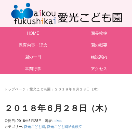
HOME
園長挨拶
保育内容・理念
園の概要
園の一日
施設案内
年間行事
アクセス
トップページ
>
愛光こども園
>
２０１８年６月２８日（木）
２０１８年６月２８日（木）
公開日: 2018年6月28日
著者:
aikou
カテゴリー:
愛光こども園
,
愛光こども園給食献立