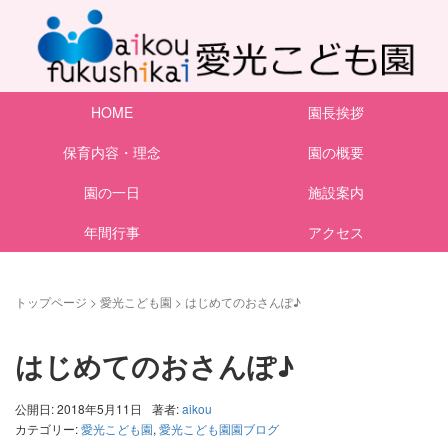
HOME
園長挨拶
保育内容・理念
園の概要
園の一日
施設案内
年間行事
アクセス
トップページ
>
愛光こども園
>
はじめてのおさんぽ♪
はじめてのおさんぽ♪
公開日: 2018年5月11日
著者:
aikou
カテゴリー:
愛光こども園
,
愛光こども園園ブログ