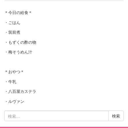
＊今日の給食＊
・ごはん
・筑前煮
・もずくの酢の物
・梅そうめん汁
＊おやつ＊
・牛乳
・八百屋カステラ
・ルヴァン
検
索: