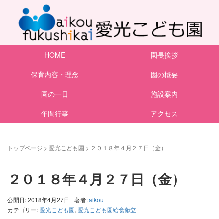
HOME
園長挨拶
保育内容・理念
園の概要
園の一日
施設案内
年間行事
アクセス
トップページ
>
愛光こども園
>
２０１８年４月２７日（金）
２０１８年４月２７日（金）
公開日: 2018年4月27日
著者:
aikou
カテゴリー:
愛光こども園
,
愛光こども園給食献立