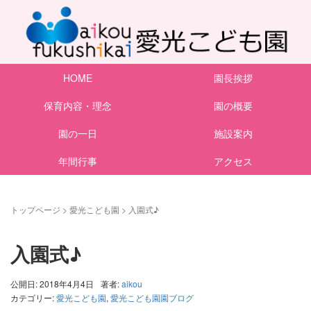
HOME
園長挨拶
保育内容・理念
園の概要
園の一日
施設案内
年間行事
アクセス
トップページ
>
愛光こども園
>
入園式♪
入園式♪
公開日: 2018年4月4日
著者:
aikou
カテゴリー:
愛光こども園
,
愛光こども園園ブログ