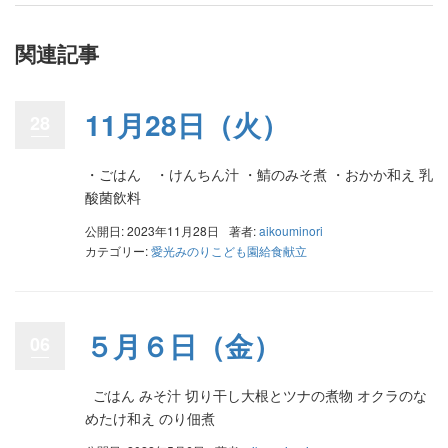
関連記事
11月28日（火）
28
・ごはん ・けんちん汁 ・鯖のみそ煮 ・おかか和え 乳
酸菌飲料
公開日: 2023年11月28日
著者:
aikouminori
カテゴリー:
愛光みのりこども園給食献立
５月６日（金）
06
ごはん みそ汁 切り干し大根とツナの煮物 オクラのな
めたけ和え のり佃煮