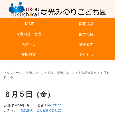
HOME
園長挨拶
保育内容・理念
園の概要
園の一日
施設案内
年間行事
アクセス
トップページ
>
愛光みのりこども園
>
愛光みのりこども園給食献立
>
６月５
日（金）
６月５日（金）
公開日: 2026年6月5日
著者:
aikouminori
カテゴリー:
愛光みのりこども園給食献立