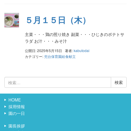
５月１５日（木）
主菜・・・鶏の照り焼き 副菜・・・ひじきのポテトサ
ラダ お汁・・・みそ汁
公開日: 2025年5月15日
著者:
kabutodai
カテゴリー:
兜台保育園給食献立
検
索:
HOME
採用情報
園の一日
園長挨拶