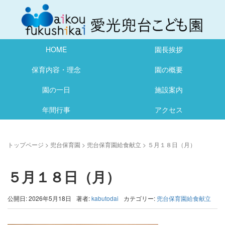
HOME
園長挨拶
保育内容・理念
園の概要
園の一日
施設案内
年間行事
アクセス
トップページ
>
兜台保育園
>
兜台保育園給食献立
>
５月１８日（月）
５月１８日（月）
公開日: 2026年5月18日
著者:
kabutodai
カテゴリー:
兜台保育園給食献立