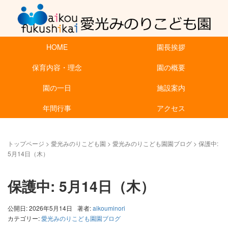
HOME
園長挨拶
保育内容・理念
園の概要
園の一日
施設案内
年間行事
アクセス
トップページ
>
愛光みのりこども園
>
愛光みのりこども園園ブログ
>
保護中:
5月14日（木）
保護中: 5月14日（木）
公開日: 2026年5月14日
著者:
aikouminori
カテゴリー:
愛光みのりこども園園ブログ