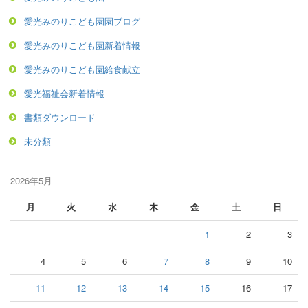
愛光みのりこども園園ブログ
愛光みのりこども園新着情報
愛光みのりこども園給食献立
愛光福祉会新着情報
書類ダウンロード
未分類
2026年5月
月
火
水
木
金
土
日
1
2
3
4
5
6
7
8
9
10
11
12
13
14
15
16
17