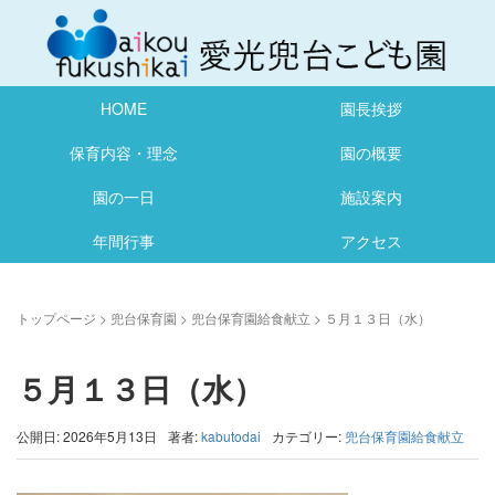
HOME
園長挨拶
保育内容・理念
園の概要
園の一日
施設案内
年間行事
アクセス
トップページ
>
兜台保育園
>
兜台保育園給食献立
>
５月１３日（水）
５月１３日（水）
公開日: 2026年5月13日
著者:
kabutodai
カテゴリー:
兜台保育園給食献立