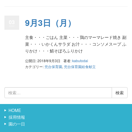
9月3日（月）
03
主食・・・ごはん 主菜・・・鶏のマーマレード焼き 副
菜・・・いかくんサラダ お汁・・・コンソメスープ ふ
りかけ・・・鯖そぼろふりかけ
公開日: 2018年9月3日
著者:
kabutodai
カテゴリー:
兜台保育園
,
兜台保育園給食献立
検
索:
HOME
採用情報
園の一日