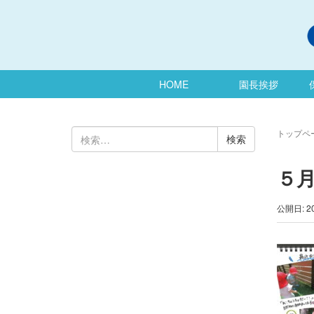
HOME
園長挨拶
検
トップペ
索:
５
公開日: 2