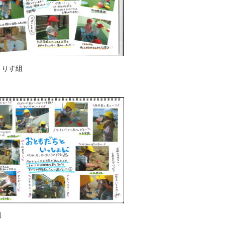
・りす組
組