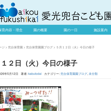
保育内容・理念
園の概要
園の一日
施設案内
ージ
>
兜台保育園
>
兜台保育園園ブログ
>
５月１２日（火）今日の様子
月１２日（火）今日の様子
026年5月12日
著者:
kabutodai
カテゴリー:
兜台保育園園ブログ
,
未分類