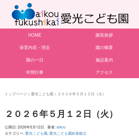
HOME
園長挨拶
保育内容・理念
園の概要
園の一日
施設案内
年間行事
アクセス
トップページ
>
愛光こども園
>
２０２６年５月１２日（火）
２０２６年５月１２日（火）
公開日: 2026年5月12日
著者:
aikou
カテゴリー:
愛光こども園
,
愛光こども園給食献立