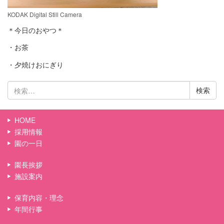
KODAK Digital Still Camera
＊今日のおやつ＊
・お茶
・夕焼けおにぎり
検
索:
HOME
採用情報
園の一日
園長挨拶
施設案内
保育内容・理念
年間行事