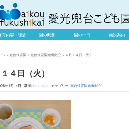
保育内容・理念
園の概要
園の一日
施設案内
ージ
>
兜台保育園
>
兜台保育園給食献立
>
４月１４日（火）
月１４日（火）
026年4月14日
著者:
kabutodai
カテゴリー:
兜台保育園給食献立