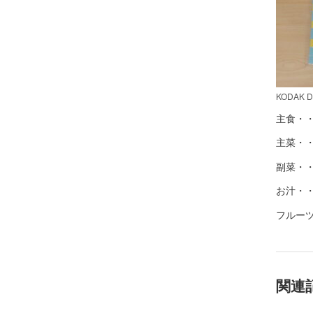
KODAK Dig
主食・
主菜・
副菜・
お汁・
フルー
関連