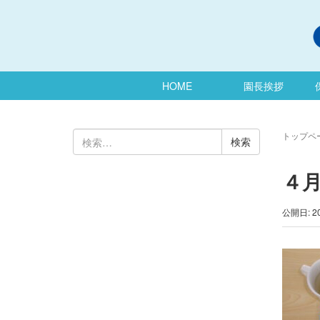
HOME
園長挨拶
検
トップペ
索:
４
公開日: 2