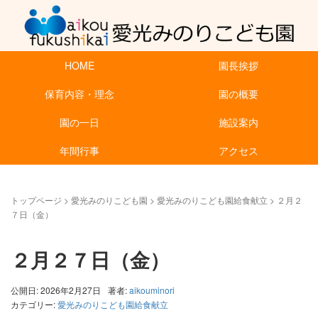
HOME
園長挨拶
保育内容・理念
園の概要
園の一日
施設案内
年間行事
アクセス
トップページ
>
愛光みのりこども園
>
愛光みのりこども園給食献立
>
２月２
７日（金）
２月２７日（金）
公開日: 2026年2月27日
著者:
aikouminori
カテゴリー:
愛光みのりこども園給食献立