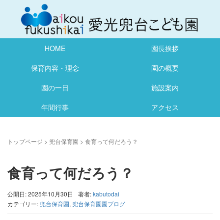
HOME
園長挨拶
保育内容・理念
園の概要
園の一日
施設案内
年間行事
アクセス
トップページ
>
兜台保育園
>
食育って何だろう？
食育って何だろう？
公開日: 2025年10月30日
著者:
kabutodai
カテゴリー:
兜台保育園
,
兜台保育園園ブログ