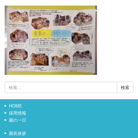
検
索:
HOME
採用情報
園の一日
園長挨拶