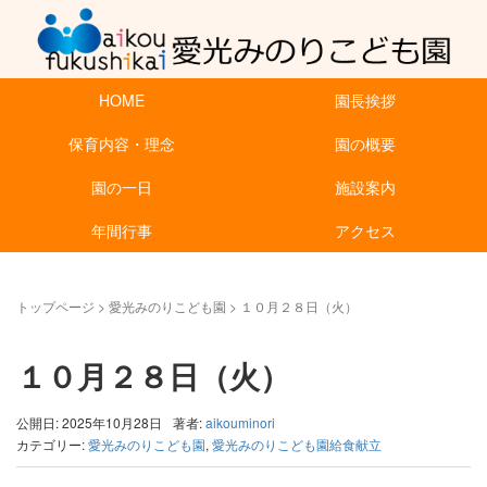
HOME
園長挨拶
保育内容・理念
園の概要
園の一日
施設案内
年間行事
アクセス
トップページ
>
愛光みのりこども園
>
１０月２８日（火）
１０月２８日（火）
公開日: 2025年10月28日
著者:
aikouminori
カテゴリー:
愛光みのりこども園
,
愛光みのりこども園給食献立