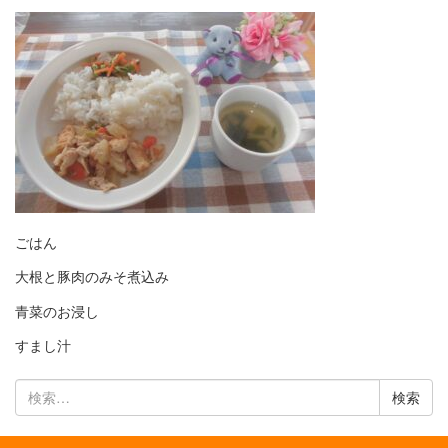
ごはん
大根と豚肉のみそ煮込み
青菜のお浸し
すまし汁
検
索: