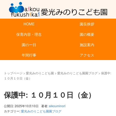
HOME
園長挨拶
保育内容・理念
園の概要
園の一日
施設案内
年間行事
アクセス
トップページ
>
愛光みのりこども園
>
愛光みのりこども園園ブログ
>
保護中:
１０月１０日（金）
保護中: １０月１０日（金）
公開日: 2025年10月10日
著者:
aikouminori
カテゴリー:
愛光みのりこども園園ブログ