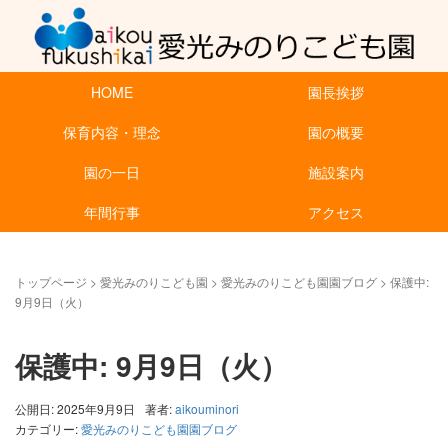
HOME
園長挨拶
保育内容・理念
園の概要
園の一日
施設案内
年間行事
アクセス
トップページ
>
愛光みのりこども園
>
愛光みのりこども園園ブログ
>
保護中:
9月9日（火）
保護中: 9月9日（火）
公開日: 2025年9月9日
著者:
aikouminori
カテゴリー:
愛光みのりこども園園ブログ