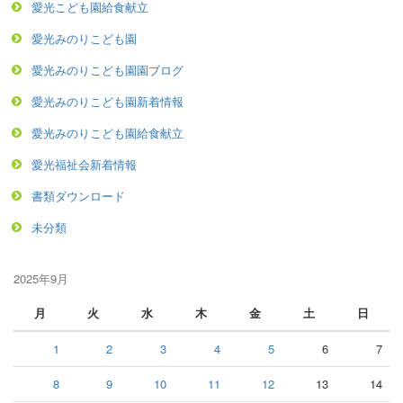
愛光こども園給食献立
愛光みのりこども園
愛光みのりこども園園ブログ
愛光みのりこども園新着情報
愛光みのりこども園給食献立
愛光福祉会新着情報
書類ダウンロード
未分類
2025年9月
月
火
水
木
金
土
日
1
2
3
4
5
6
7
8
9
10
11
12
13
14