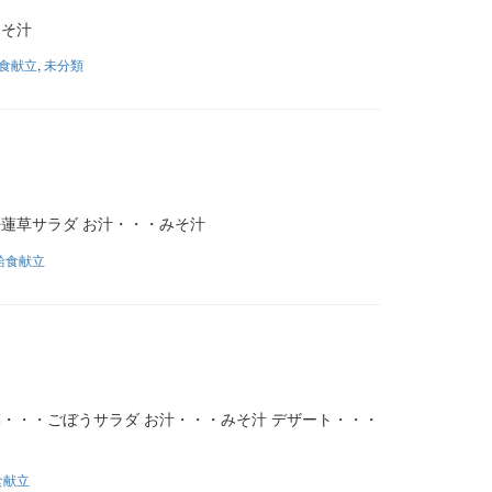
みそ汁
食献立
,
未分類
法蓮草サラダ お汁・・・みそ汁
給食献立
・・・ごぼうサラダ お汁・・・みそ汁 デザート・・・
食献立