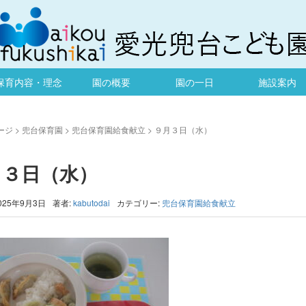
保育内容・理念
園の概要
園の一日
施設案内
ージ
>
兜台保育園
>
兜台保育園給食献立
>
９月３日（水）
月３日（水）
025年9月3日
著者:
kabutodai
カテゴリー:
兜台保育園給食献立