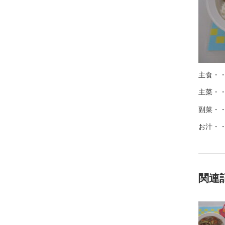
主食・
主菜・
副菜・
お汁・
関連