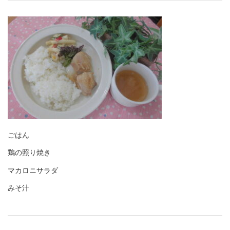
ごはん
鶏の照り焼き
マカロニサラダ
みそ汁