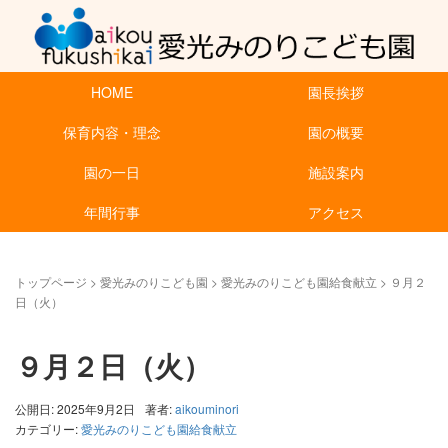
HOME
園長挨拶
保育内容・理念
園の概要
園の一日
施設案内
年間行事
アクセス
トップページ
>
愛光みのりこども園
>
愛光みのりこども園給食献立
>
９月２
日（火）
９月２日（火）
公開日: 2025年9月2日
著者:
aikouminori
カテゴリー:
愛光みのりこども園給食献立