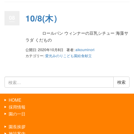
10/8(木）
08
ロールパン ウィンナーの豆乳シチュー 海藻サ
ラダ くだもの
公開日: 2020年10月8日
著者:
aikouminori
カテゴリー:
愛光みのりこども園給食献立
検
索:
HOME
採用情報
園の一日
園長挨拶
施設案内