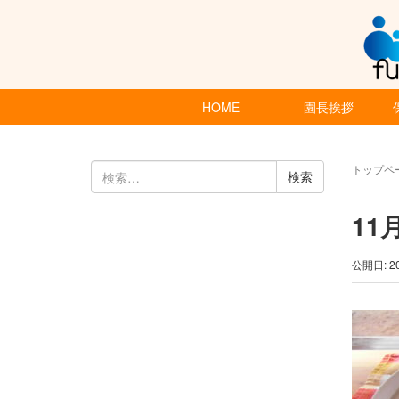
HOME
園長挨拶
検
トップペ
索:
11
公開日: 2