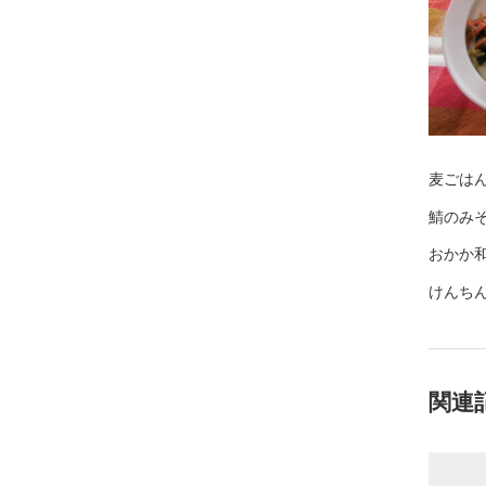
麦ごは
鯖のみ
おかか
けんち
関連