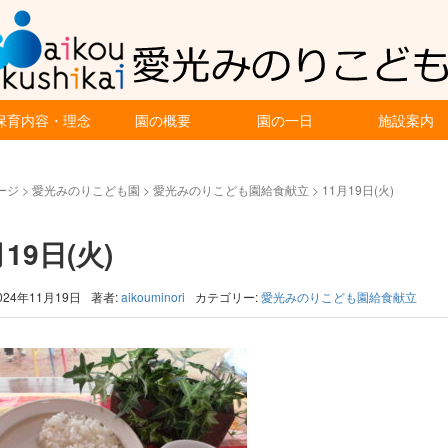
保育内容・理念
園の概要
園の一日
施設案内
ージ
>
愛光みのりこども園
>
愛光みのりこども園給食献立
>
11月19日(火)
月19日(火)
024年11月19日
著者:
aikouminori
カテゴリー:
愛光みのりこども園給食献立