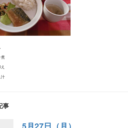
ん
そ煮
和え
ん汁
記事
5月27日（月）