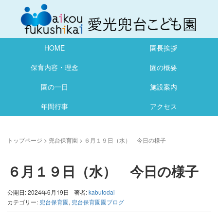
HOME
園長挨拶
保育内容・理念
園の概要
園の一日
施設案内
年間行事
アクセス
トップページ
>
兜台保育園
>
６月１９日（水） 今日の様子
６月１９日（水） 今日の様子
公開日: 2024年6月19日
著者:
kabutodai
カテゴリー:
兜台保育園
,
兜台保育園園ブログ