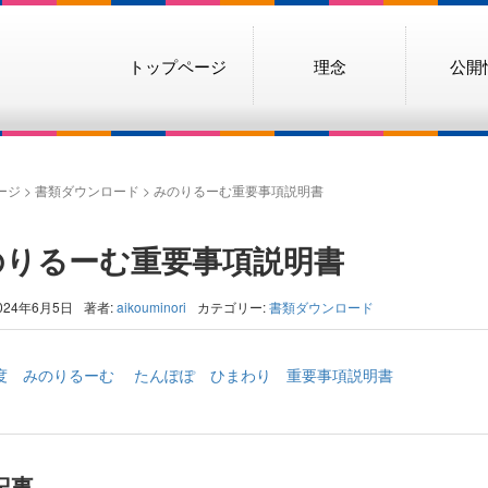
トップページ
理念
公開
ージ
>
書類ダウンロード
>
みのりるーむ重要事項説明書
のりるーむ重要事項説明書
024年6月5日
著者:
aikouminori
カテゴリー:
書類ダウンロード
年度 みのりるーむ たんぽぽ ひまわり 重要事項説明書
記事