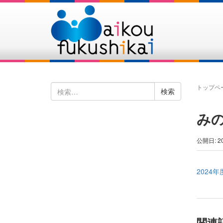
検
トップペ
索:
み
公開日: 2
2024
関連