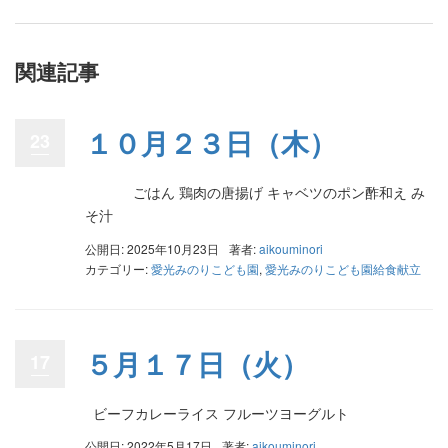
関連記事
１０月２３日（木）
23
ごはん 鶏肉の唐揚げ キャベツのポン酢和え み
そ汁
公開日: 2025年10月23日
著者:
aikouminori
カテゴリー:
愛光みのりこども園
,
愛光みのりこども園給食献立
５月１７日（火）
17
ビーフカレーライス フルーツヨーグルト
公開日: 2022年5月17日
著者:
aikouminori