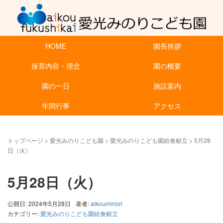
HOME
園長挨拶
保育内容・理念
園の概要
園の一日
施設案内
年間行事
アクセス
トップページ
>
愛光みのりこども園
>
愛光みのりこども園給食献立
>
5月28
日（火）
5月28日（火）
公開日: 2024年5月28日
著者:
aikouminori
カテゴリー:
愛光みのりこども園給食献立