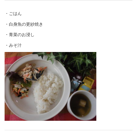
・ごはん
・白身魚の更紗焼き
・青菜のお浸し
・みそ汁