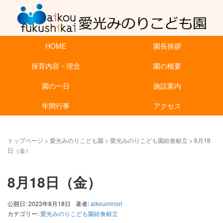
HOME
園長挨拶
保育内容・理念
園の概要
園の一日
施設案内
年間行事
アクセス
トップページ
>
愛光みのりこども園
>
愛光みのりこども園給食献立
>
8月18
日（金）
8月18日（金）
公開日: 2023年8月18日
著者:
aikouminori
カテゴリー:
愛光みのりこども園給食献立