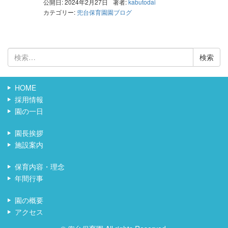
公開日: 2024年2月27日
著者:
kabutodai
カテゴリー:
兜台保育園園ブログ
検
索:
HOME
採用情報
園の一日
園長挨拶
施設案内
保育内容・理念
年間行事
園の概要
アクセス