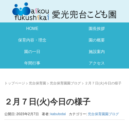
HOME
園長挨拶
保育内容・理念
園の概要
園の一日
施設案内
年間行事
アクセス
トップページ
>
兜台保育園
>
兜台保育園園ブログ
>
２月７日(火)今日の様子
２月７日(火)今日の様子
公開日: 2023年2月7日
著者:
kabutodai
カテゴリー:
兜台保育園園ブログ