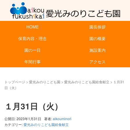
HOME
園長挨拶
保育内容・理念
園の概要
園の一日
施設案内
年間行事
アクセス
トップページ
>
愛光みのりこども園
>
愛光みのりこども園給食献立
>
１月31
日（火）
１月31日（火）
公開日: 2023年1月31日
著者:
aikouminori
カテゴリー:
愛光みのりこども園給食献立