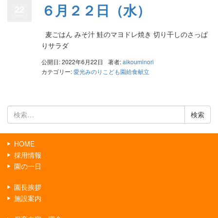
６月２２日（水）
22
麦ごはん みそ汁 鮭のマヨドレ焼き 切り干しのさっぱ
りサラダ
公開日: 2022年6月22日
著者:
aikouminori
カテゴリー:
愛光みのりこども園給食献立
検
索:
HOME
採用情報
園の一日
園長挨拶
施設案内